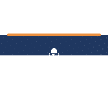
AerOptimum
: le seul centre français à proposer aux
cyclistes et triathlètes, professionnels comme amateurs,
des prestations d’essais en soufflerie et des études
posturales pour une optimisation complète de vos
performances.