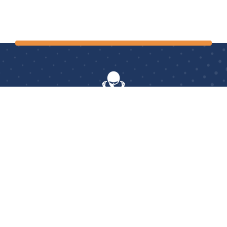
AerOptimum
: le seul centre français à proposer aux
cyclistes et triathlètes, professionnels comme amateurs,
des prestations d’essais en soufflerie et des études
posturales pour une optimisation complète de vos
performances.