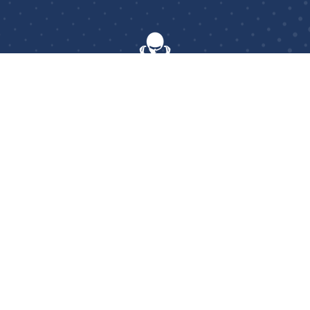
AerOptimum
: le seul centre français à proposer aux
cyclistes et triathlètes, professionnels comme amateurs,
des prestations d’essais en soufflerie et des études
posturales pour une optimisation complète de vos
performances.
03-86-58-04-57