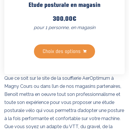
Etude posturale en magasin
300,00
€
pour 1 personne, en magasin
Ce
Choix des options
produit
a
plusieurs
variations.
Que ce soit sur le site de la soufflerie AerOptimum à
Les
Magny Cours ou dans l’un de nos magasins partenaires,
options
Benoit mettra en oeuvre tout son professionnalisme et
peuvent
toute son expérience pour vous proposer une étude
être
posturale vélo qui vous permettra d’adopter une posture
choisies
à la fois performante et confortable sur votre machine.
sur
Que vous soyez un adapte du VTT, du gravel, de la