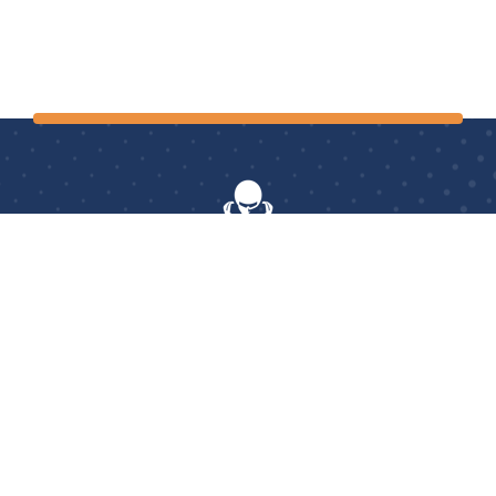
AerOptimum
: le seul centre français à proposer aux
cyclistes et triathlètes, professionnels comme amateurs,
des prestations d’essais en soufflerie et des études
posturales pour une optimisation complète de vos
performances.