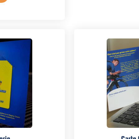
erie
Carte 