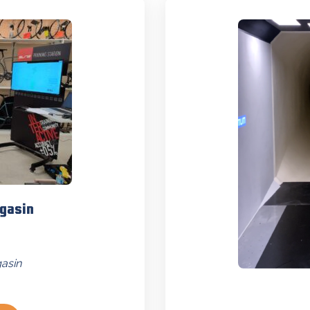
agasin
asin
Ce