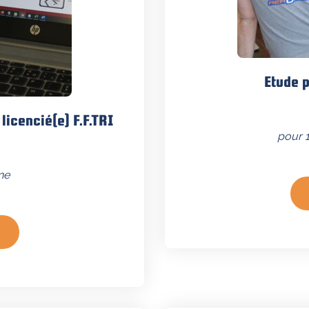
Etude 
licencié(e) F.F.TRI
pour 
ne