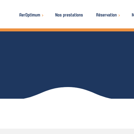
AerOptimum
Nos prestations
Réservation
M
Réservations
Réservation de soufflerie
Découvrir AerOptimum
Panier en co
Réservation d’une étude
Ils parlent de nous
posturale
Mot de pass
A faire et à voir dans la région
Cartes cadeaux
Parcours d’entrainement vers
Magny-Cours
Galerie
Nos autres produits